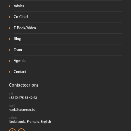
Advies
Co-Cirkel
E-Book/Video
Blog
Team
Agenda
Contact
Contacteer ons
Tel.
+32 (0)475 38 42 93
Mail
henk@cocoreco.be
Talen
Nederlands, Français, English