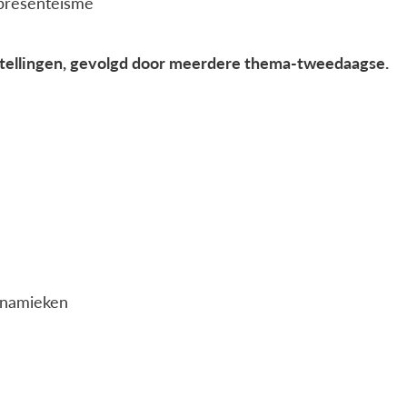
 presenteïsme
stellingen, gevolgd door meerdere thema-tweedaagse.
ynamieken