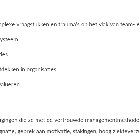
mplexe vraagstukken en trauma’s op het vlak van team- e
 systeem
ies
ekken in organisaties
valueren
tdagingen die ze met de vertrouwde managementmethodes
gnatie, gebrek aan motivatie, stakingen, hoog ziekteverz