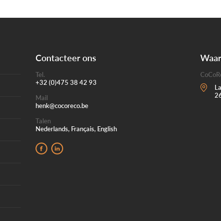
Contacteer ons
Waar 
Tel.
CoCoR
+32 (0)475 38 42 93
La
26
Mail
henk@cocoreco.be
Talen
Nederlands, Français, English